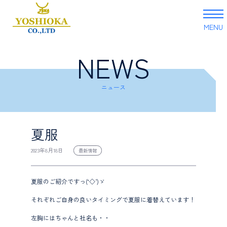
MENU
NEWS
Skip
to
content
ニュース
夏服
2023年8月18日
最新情報
夏服のご紹介ですっ(‘◇’)ゞ
それぞれご自身の良いタイミングで夏服に着替えています！
左胸にはちゃんと社名も・・