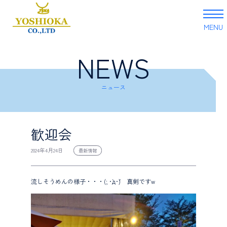
MENU
NEWS
Skip
to
content
ニュース
歓迎会
2024年4月24日
最新情報
流しそうめんの様子・・・(; ･`д･´) 真剣ですw